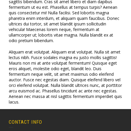
sagittis bibendum. Cras sit amet libero et diam dapibus
fermentum ut eu est. Phasellus at tempus turpis? Aenean
quis consectetur mi! Nulla facilisi. Sed lobortis magna
pharetra enim interdum, et aliquam quam faucibus. Donec
ultrices dui tortor, sit amet blandit ipsum sollicitudin
vehicula! Maecenas lorem neque, fermentum at
ullamcorper ut; lobortis vitae magna. Nulla blandit ex at
odio pretium bibendum.
Aliquam erat volutpat. Aliquam erat volutpat. Nulla sit amet
lectus nibh. Fusce sodales magna eu justo mollis sagittis!
Mauris non mi at ante volutpat fermentum! Quisque eget
eros aliquet, molestie odio eget, blandit leo. Duis
fermentum neque velit, sit amet maximus odio eleifend
auctor. Fusce nec egestas diam. Quisque eleifend libero vel
orci eleifend volutpat. Nulla blandit ultrices nunc, at porttitor
arcu euismod ac. Phasellus tincidunt ac ante nec egestas.
Aenean nec massa at nisl sagittis fermentum imperdiet quis
lacus.
CONTACT INFO